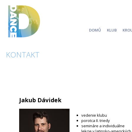
DOMŮ
KLUB
KRO
KONTAKT
Jakub Dávidek
vedenie klubu
porotca II. triedy
semináre a individuálne
lekcie v latinsko-amerických