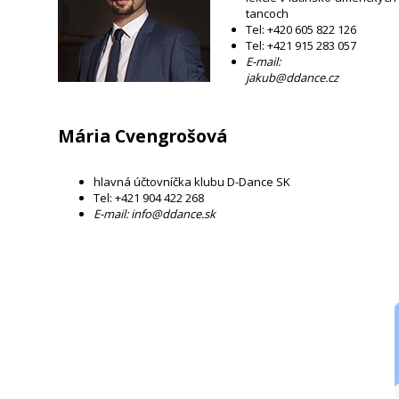
tancoch
Tel: +420 605 822 126
Tel: +421 915 283 057
E-mail:
jakub@ddance.cz
Mária Cvengrošová ​
hlavná účtovníčka klubu D-Dance SK
Tel: +421 904 422 268
E-mail: info@ddance.sk