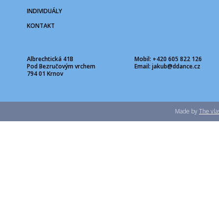
INDIVIDUÁLY
KONTAKT
Albrechtická 41B
Mobil: +420 605 822 126
Pod Bezručovým vrchem
Email:
jakub@ddance.cz
794 01 Krnov
Made by
The vla